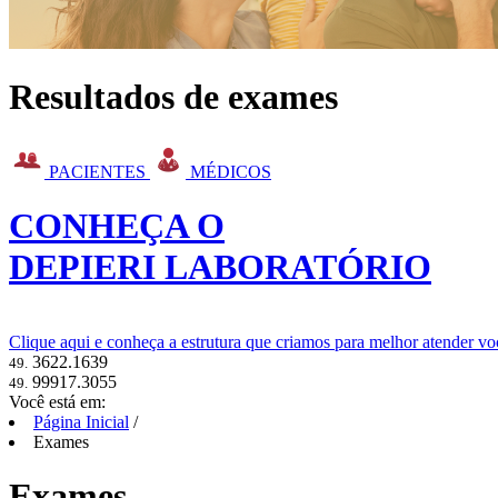
Resultados de exames
PACIENTES
MÉDICOS
CONHEÇA O
DEPIERI LABORATÓRIO
Clique aqui e conheça a estrutura que criamos para melhor atender vo
3622.1639
49.
99917.3055
49.
Você está em:
Página Inicial
/
Exames
Exames