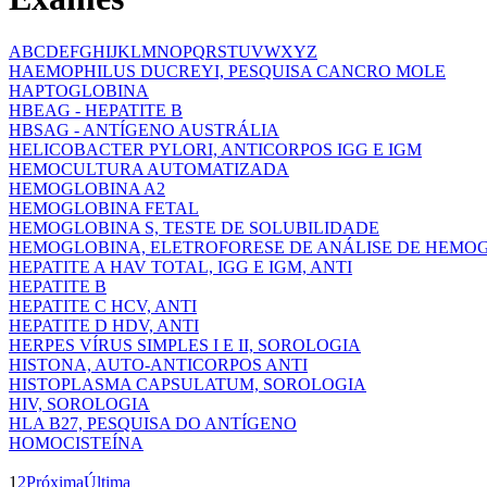
A
B
C
D
E
F
G
H
I
J
K
L
M
N
O
P
Q
R
S
T
U
V
W
X
Y
Z
HAEMOPHILUS DUCREYI, PESQUISA CANCRO MOLE
HAPTOGLOBINA
HBEAG - HEPATITE B
HBSAG - ANTÍGENO AUSTRÁLIA
HELICOBACTER PYLORI, ANTICORPOS IGG E IGM
HEMOCULTURA AUTOMATIZADA
HEMOGLOBINA A2
HEMOGLOBINA FETAL
HEMOGLOBINA S, TESTE DE SOLUBILIDADE
HEMOGLOBINA, ELETROFORESE DE ANÁLISE DE HEMO
HEPATITE A HAV TOTAL, IGG E IGM, ANTI
HEPATITE B
HEPATITE C HCV, ANTI
HEPATITE D HDV, ANTI
HERPES VÍRUS SIMPLES I E II, SOROLOGIA
HISTONA, AUTO-ANTICORPOS ANTI
HISTOPLASMA CAPSULATUM, SOROLOGIA
HIV, SOROLOGIA
HLA B27, PESQUISA DO ANTÍGENO
HOMOCISTEÍNA
1
2
Próxima
Última