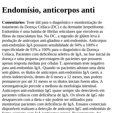
Endomísio, anticorpos anti
Comentários:
Teste útil para o diagnóstico e monitorização do
tratamento da Doença Celíaca (DC) e da dermatite herpetiforme.
Endomísio é uma bainha de fibrilas reticulares que envolvem as
fibras da musculatura lisa. Na DC, a ingestão de glúten leva à
produção de anticorpos anti-gliadina e anti-endomísio. Anticorpos
anti-endomísio IgA possuem sensibilidade de 94% a 100% e
especificidade de 93% a 100% para o diagnóstico da Doença
Celíaca. Pacientes com deficiência seletiva de IgA, na fase inicial da
doença e uma pequena percentagem de pacientes que possuem
apenas resposta mediata por células T, apresentam teste negativo
para anti-endomísio IgA. Quando os pacientes adotam uma dieta
sem glúten, os títulos de anticorpos anti-endomísio IgA caem, a
níveis indetectáveis, dentro de 6 meses a 12 meses, mas podem
permanecer por até 31 meses se os títulos iniciais forem altos. A
soronegativação precede a melhora da morfologia intestinal.
Anticorpos anti-endomísio IgG quase sempre são detectáveis em
pacientes celíacos com deficiência de IgA. Os níveis de IgG não
desaparecem com a dieta e não podem ser utilizados para
monitorizar pacientes com deficiência de IgA. Ensaios comerciais
disponíveis realizam a detecção de anticorpos IgG anti-endomísio de