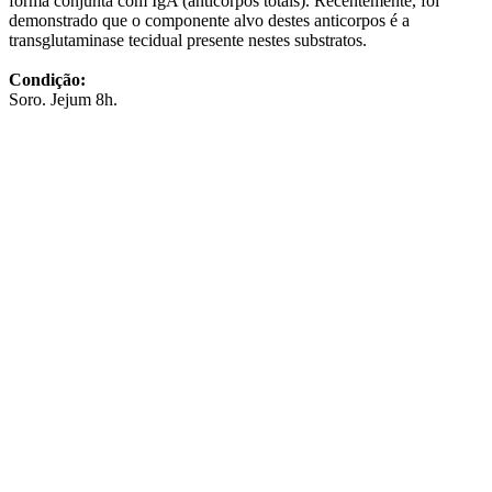
forma conjunta com IgA (anticorpos totais). Recentemente, foi
demonstrado que o componente alvo destes anticorpos é a
transglutaminase tecidual presente nestes substratos.
Condição:
Soro. Jejum 8h.